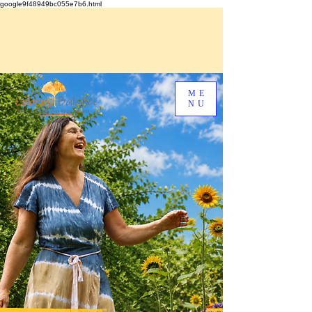
google9f48949bc055e7b6.html
ME
NU