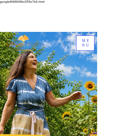
google9f48949bc055e7b6.html
ME
NU