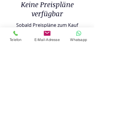
Keine Preispläne
verfügbar
Sobald Preispläne zum Kauf
verfügbar sind, erscheinen diese
hier.
Telefon
E-Mail-Adresse
Whatsapp
Zurück zur Startseite
@2019 Kristina Heiland - Lebensbalance
Lange Reihe
22 - 06193
Wettin-Löbejün
kristina@meine-lebensbalance.de