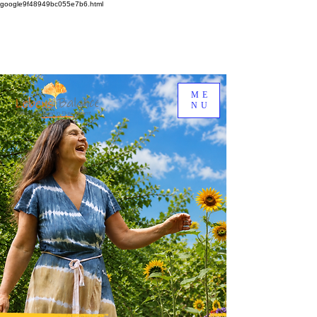
google9f48949bc055e7b6.html
ME
NU