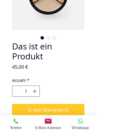
Das ist ein
Produkt
Preis
45,00 €
Anzahl
*
In den Warenkorb
Sofortkauf
Telefon
E-Mail-Adresse
Whatsapp